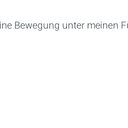
eine Bewegung unter meinen Fü
hlange direkt in die Augen.
ochfahren lässt, bricht alles 
, habe ich den Glauben an m
diesem göttlichen Geschöpf ge