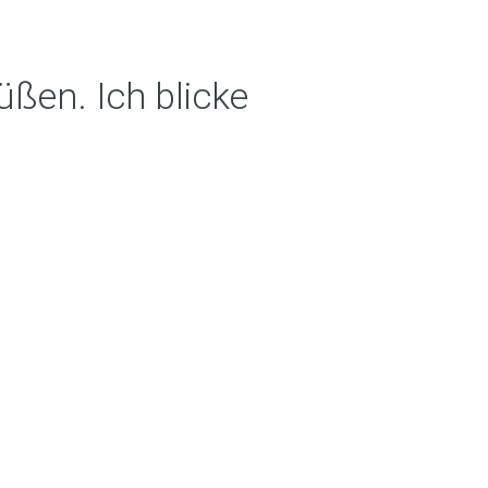
ßen. Ich blicke
in sich
eine Angst
funden.