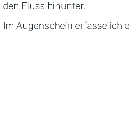
den Fluss hinunter.
Im Augenschein erfasse ich 
hinab und einer schwarzen Sc
Bevor mein System die Angst h
zusammen. In diesem Moment
verloren und wahre Liebe in 