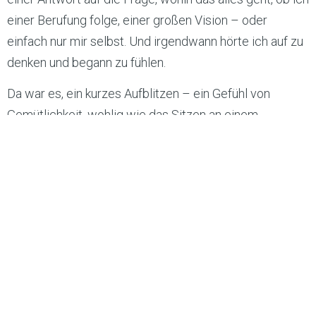
einer Berufung folge, einer großen Vision – oder
einfach nur mir selbst. Und irgendwann hörte ich auf zu
denken und begann zu fühlen.
Da war es, ein kurzes Aufblitzen – ein Gefühl von
Gemütlichkeit, wohlig wie das Sitzen an einem
Lagerfeuer nach einer langen Reise. Erleichtert, befreit,
mit freiem Herzen. Ein Augenblick, in dem alles still ist,
und ich einfach nur bin. An diesem Ort, an dem mein
inneres Feuer brennt, keimt eine Herzensfreude auf.
Das leise, warme Wissen: Ich bin angekommen. Ganz
bei mir. Ganz mit mir.
Und so sitze ich da, spüre mein Herz, wie es schwingt
im Takt der Flammen, und gehe tiefer in dieses Gefühl
hinein. Ich frage mich: Soll das alles sein? All die