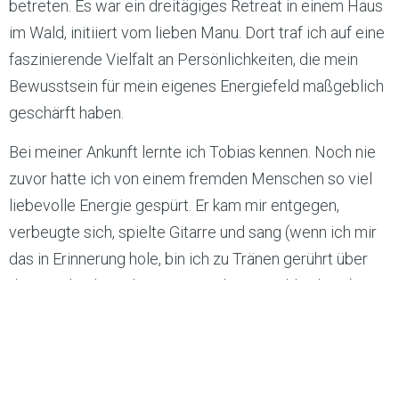
betreten. Es war ein dreitägiges Retreat in einem Haus
im Wald, initiiert vom lieben Manu. Dort traf ich auf eine
faszinierende Vielfalt an Persönlichkeiten, die mein
Bewusstsein für mein eigenes Energiefeld maßgeblich
geschärft haben.
Bei meiner Ankunft lernte ich Tobias kennen. Noch nie
zuvor hatte ich von einem fremden Menschen so viel
liebevolle Energie gespürt. Er kam mir entgegen,
verbeugte sich, spielte Gitarre und sang (wenn ich mir
das in Erinnerung hole, bin ich zu Tränen gerührt über
diese Schönheit, die ein Mensch ausstrahlen kann). Es
war einer der berührendsten Momente meines Lebens.
Am Kamin saß Hansi von Bayern, der reinkanierte „Kini“.
Ich war fasziniert von seiner großen und kraftvollen