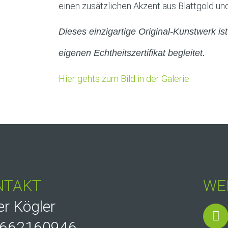
einen zusätzlichen Akzent aus Blattgold und
Dieses einzigartige Original-Kunstwerk is
eigenen Echtheitszertifikat begleitet.
Hier gehts zum Bild in der Galerie
NTAKT
WE
er Kögler
662160946