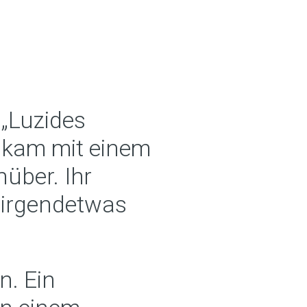
 „Luzides
r kam mit einem
über. Ihr
 „irgendetwas
n. Ein