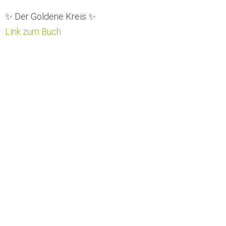
✨ Der Goldene Kreis ✨
Link zum Buch
„Sternenregen“
Handgeschöpftes Büttenpapier 21,5 x 21,5 cm,