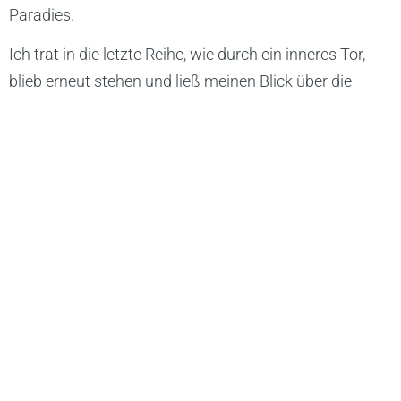
Paradies.
Ich trat in die letzte Reihe, wie durch ein inneres Tor,
blieb erneut stehen und ließ meinen Blick über die
Gärten schweifen. Der Moment war vollkommen. Ich
war leicht, beflügelt, getragen von einer Liebe, die nicht
auf etwas oder jemanden gerichtet war, sondern
einfach war. Ich wiederholte den Gedanken, als würde
er mir erst jetzt ganz gehören: Das ist das Paradies.
Und dann sah ich ihn.
Mitten in der Reihe stand ein gewaltiger Buchsbaum,
rund gewachsen wie eine Kugel, dicht und dunkelgrün,
drei Meter hoch und von stiller Präsenz. Auf seiner
Spitze thronte eine Krähe – schwarz, ruhig, wachsam,