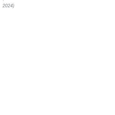
2024)
Identität ist das, was du daraus machst!
#olliversum #markenentwicklung
#persönlichkeitsentfaltung