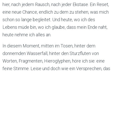
hier, nach jedem Rausch, nach jeder Ekstase. Ein Reset,
eine neue Chance, endlich zu dem zu stehen, was mich
schon so lange begleitet. Und heute, wo ich des
Lebens müde bin, wo ich glaube, dass mein Ende naht,
heute nehme ich alles an.
In diesem Moment, mitten im Tosen, hinter dem
donnernden Wasserfall, hinter den Sturzfluten von
Worten, Fragmenten, Hieroglyphen, höre ich sie: eine
feine Stimme. Leise und doch wie ein Versprechen, das
die Welt für mich neu ordnet. „Verlange nichts, und ich
gebe dir alles.“ In Richtung dieser tiefdringenden Worte
strecke ich meine Hand aus, frei von jedem Verlangen.
Es ist das Letzte, was von mir bleibt: eine stille Geste,
ein offenes Sein. Ich lasse mich führen, im tiefsten