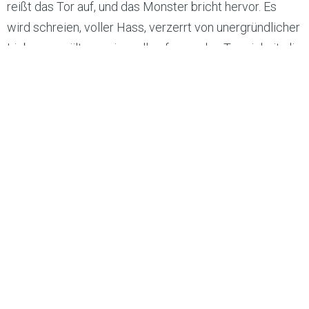
reißt das Tor auf, und das Monster bricht hervor. Es
wird schreien, voller Hass, verzerrt von unergründlicher
Liebe, gequält von einer allumfassenden Traurigkeit, die
mich zu Boden drückt. Ich fühle es – lauernd, drängend,
bereit, alles zu zerstören.
Ich will fliehen, doch meine Beine bewegen sich nicht.
Die Straßen, das Geschrei, der Lärm der Nacht – all das
fühlt sich an wie der letzte Moment, bevor die
Dunkelheit mich verschlingt.