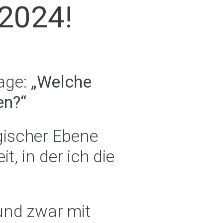
 2024!
rage:
„Welche
en?“
gischer Ebene
t, in der ich die
und zwar mit