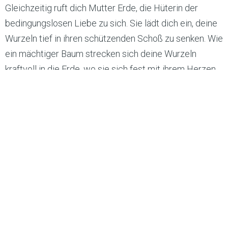
Gleichzeitig ruft dich Mutter Erde, die Hüterin der
bedingungslosen Liebe zu sich. Sie lädt dich ein, deine
Wurzeln tief in ihren schützenden Schoß zu senken. Wie
ein mächtiger Baum strecken sich deine Wurzeln
kraftvoll in die Erde, wo sie sich fest mit ihrem Herzen
verbinden. Durch diese Verbindung steigt die Energie
der Erdliebe in dir auf – ein Strom aus Verbundenheit,
Urvertrauen und Geborgenheit. Sanft führt er dich zu
deinem heiligen Raum im Wurzelchakra. Wenn es sich
für dich gut anfühlt, öffne diesen Raum und heiße den
Strahl der Klarheit und den Strom der bedingungslosen
Liebe willkommen. Wie zwei Tänzer verschmelzen sie,
drehen sich umeinander und vereinen Licht und
Schatten, weiblich und männlich, Yin und Yang zu einem
einzigen, harmonischen Ganzen.