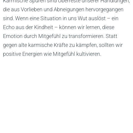
Karmische Spuren sind Überreste unserer Handlungen,
die aus Vorlieben und Abneigungen hervorgegangen
sind. Wenn eine Situation in uns Wut auslöst – ein
Echo aus der Kindheit – können wir lernen, diese
Emotion durch Mitgefühl zu transformieren. Statt
gegen alte karmische Kräfte zu kämpfen, sollten wir
positive Energien wie Mitgefühl kultivieren.
Diese achtsame Umgestaltung unserer Emotionen
eröffnet Wege zu innerem Frieden und Klarheit. Durch
das Ersetzen alter Muster mit Mitgefühl erfahren wir
tiefere Selbstverwirklichung und harmonische
Beziehungen, während wir den Fluss des Lebens mit
gelassener Leichtigkeit annehmen.
Identität ist das, was du daraus machst!