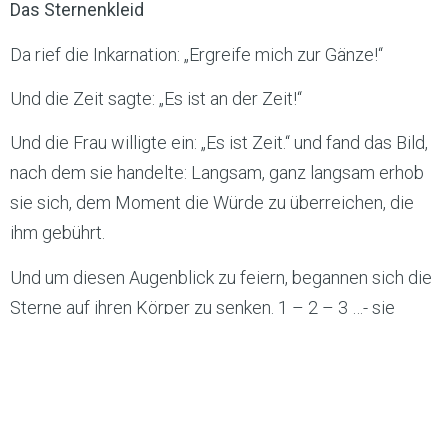
Das Sternenkleid
Da rief die Inkarnation: „Ergreife mich zur Gänze!“
Und die Zeit sagte: „Es ist an der Zeit!“
Und die Frau willigte ein: „Es ist Zeit.“ und fand das Bild,
nach dem sie handelte: Langsam, ganz langsam erhob
sie sich, dem Moment die Würde zu überreichen, die
ihm gebührt.
Und um diesen Augenblick zu feiern, begannen sich die
Sterne auf ihren Körper zu senken. 1 – 2 – 3 …- sie
kamen angeflogen – wilde Sternschnuppen –
unbenannt an Zahl.
Sie fielen auf ihren Leib ohne Schmälerung des
unendlichen Glanzes des Himmels. Nein, das Erstrahlen